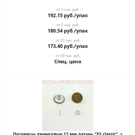
от 3 тыс. руб.
192.15
руб.
/упак
от 5 тыс. руб.
180.54
руб.
/упак
от 20 тыс. руб.
173.40
руб.
/упак
от 50 тыс. руб.
Спец. цена
Пуговицы джинсовые 17 мм латунь,"FS classic", с