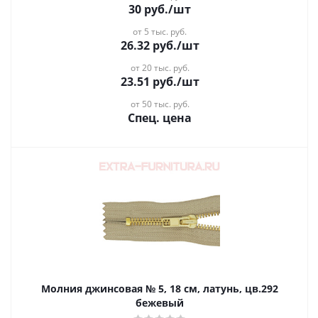
30
руб.
/шт
от 5 тыс. руб.
26.32
руб.
/шт
от 20 тыс. руб.
23.51
руб.
/шт
от 50 тыс. руб.
Спец. цена
Молния джинсовая № 5, 18 см, латунь, цв.292
бежевый