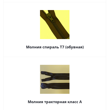
Молния спираль Т7 (обувная)
Молния тракторная класс А