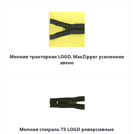
Молния тракторная LOGO, MaxZipper усиленное
звено
Молния спираль Т5 LOGO реверсивные