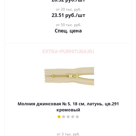
от 20 тыс. руб.
23.51
руб.
/шт
от 50 тыс. руб.
Спец. цена
Молния джинсовая № 5, 18 см, латунь, цв.291
кремовый
от 3 тыс. руб.