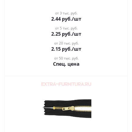
от 3 тыс. руб.
2.44
руб.
/шт
от 5 тыс. руб.
2.25
руб.
/шт
от 20 тыс. руб.
2.15
руб.
/шт
от 50 тыс. руб.
Спец. цена