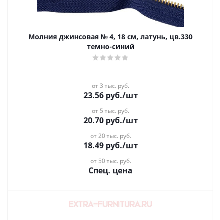
Молния джинсовая № 4, 18 см, латунь, цв.330
темно-синий
от 3 тыс. руб.
23.56
руб.
/шт
от 5 тыс. руб.
20.70
руб.
/шт
от 20 тыс. руб.
18.49
руб.
/шт
от 50 тыс. руб.
Спец. цена