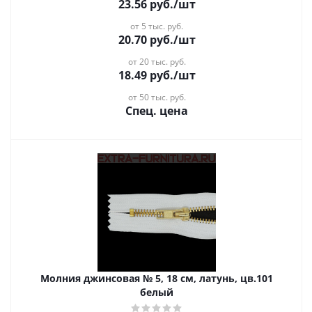
23.56
руб.
/шт
от 5 тыс. руб.
20.70
руб.
/шт
от 20 тыс. руб.
18.49
руб.
/шт
от 50 тыс. руб.
Спец. цена
Молния джинсовая № 5, 18 см, латунь, цв.101
белый