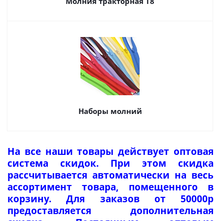
Молния тракторная Т8
Наборы молний
На все наши товары действует оптовая
система скидок. При этом скидка
рассчитывается автоматически на весь
ассортимент товара, помещенного в
корзину. Для заказов от 50000р
предоставляется дополнительная