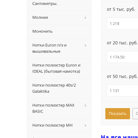
Сантиметры.
от 5 тыс. руб.
Молнии
Мононить
от 20 тыс. руб.
Нитки Euron п/э и
вышивальные
Нитки полиэстер Euron и
IDEAL (бытовая намотка)
от 50 тыс. руб.
Нитки полиэстер 40s/2
Galaktika
Нитки полиэстер MAX
BASIC
Нитки полиэстер MH
На все наш