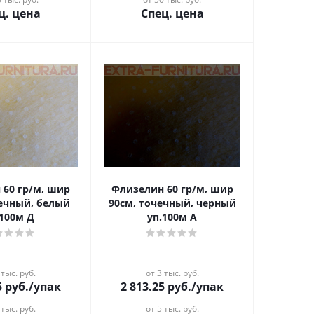
ц. цена
Спец. цена
 60 гр/м, шир
Флизелин 60 гр/м, шир
чечный, белый
90см, точечный, черный
.100м Д
уп.100м А
 тыс. руб.
от 3 тыс. руб.
5
руб.
/упак
2 813.25
руб.
/упак
 тыс. руб.
от 5 тыс. руб.