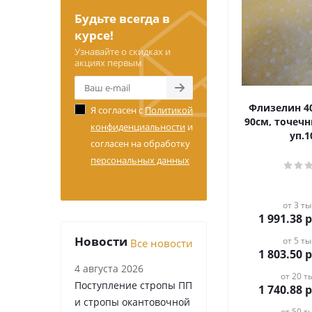
Будьте всегда в
курсе!
Узнавайте о скидках и
акциях первым
Флизелин 4
Я согласен с
Политикой
90см, точеч
конфиденциальности
и
уп.
согласен на обработку
персональных данных
от 3 ты
1 991.38
р
Новости
от 5 ты
Все новости
1 803.50
р
4 августа 2026
от 20 ты
Поступление стропы ПП
1 740.88
р
и стропы окантовочной
от 50 ты