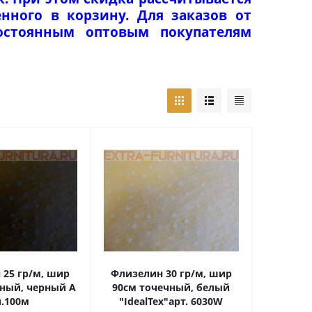
нного в корзину. Для заказов от
Постоянным оптовым покупателям
 25 гр/м, шир
Флизелин 30 гр/м, шир
чный, черный А
90см точечный, белый
п.100м
"IdealTex"арт. 6030W