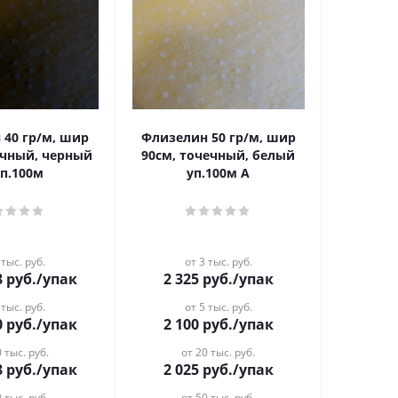
 40 гр/м, шир
Флизелин 50 гр/м, шир
ечный, черный
90см, точечный, белый
уп.100м
уп.100м А
 тыс. руб.
от 3 тыс. руб.
8
руб.
/упак
2 325
руб.
/упак
 тыс. руб.
от 5 тыс. руб.
0
руб.
/упак
2 100
руб.
/упак
 тыс. руб.
от 20 тыс. руб.
8
руб.
/упак
2 025
руб.
/упак
 тыс. руб.
от 50 тыс. руб.