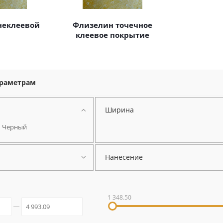
неклеевой
Флизелин точечное
клеевое покрытие
араметрам
Ширина
Черный
Нанесение
1 348.50