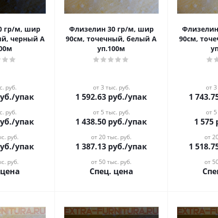
0 гр/м, шир
Флизелин 30 гр/м, шир
Флизелин
ый, черный А
90см, точечный, белый А
90см, точ
100м
уп.100м
у
с. руб.
от 3 тыс. руб.
от 3
уб.
/упак
1 592.63
руб.
/упак
1 743.7
с. руб.
от 5 тыс. руб.
от 5
уб.
/упак
1 438.50
руб.
/упак
1 575
с. руб.
от 20 тыс. руб.
от 20
уб.
/упак
1 387.13
руб.
/упак
1 518.7
с. руб.
от 50 тыс. руб.
от 50
 цена
Спец. цена
Спе