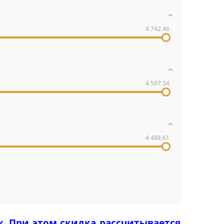
4 742.46
4 597.54
4 488.61
к. При этом скидка рассчитывается