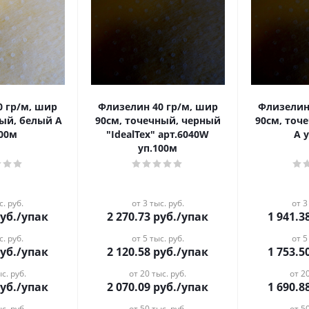
0 гр/м, шир
Флизелин 40 гр/м, шир
Флизелин
ный, белый А
90см, точечный, черный
90см, точ
100м
"IdealTex" арт.6040W
А 
уп.100м
с. руб.
от 3 тыс. руб.
от 3
уб.
/упак
2 270.73
руб.
/упак
1 941.3
с. руб.
от 5 тыс. руб.
от 5
уб.
/упак
2 120.58
руб.
/упак
1 753.5
с. руб.
от 20 тыс. руб.
от 20
уб.
/упак
2 070.09
руб.
/упак
1 690.8
с. руб.
от 50 тыс. руб.
от 50