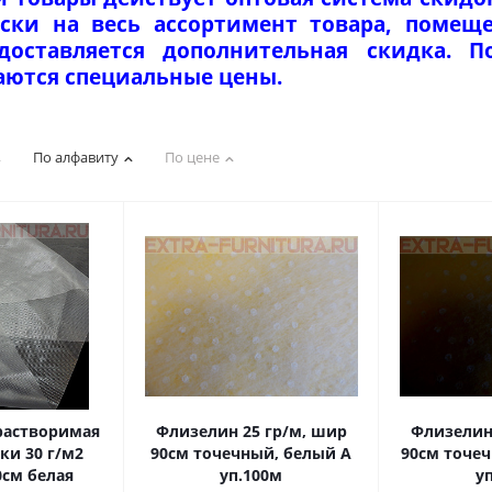
ски на весь ассортимент товара, помеще
едоставляется дополнительная скидка. 
аются специальные цены.
По алфавиту
По цене
растворимая
Флизелин 25 гр/м, шир
Флизелин
ки 30 г/м2
90см точечный, белый А
90см точе
0см белая
уп.100м
у