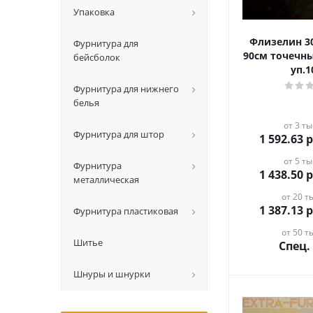
Упаковка
Флизелин 3
Фурнитура для
90см точечн
бейсболок
уп.
Фурнитура для нижнего
белья
от 3 ты
Фурнитура для штор
1 592.63
р
от 5 ты
Фурнитура
1 438.50
р
металлическая
от 20 ты
1 387.13
р
Фурнитура пластиковая
от 50 ты
Шитье
Спец.
Шнуры и шнурки