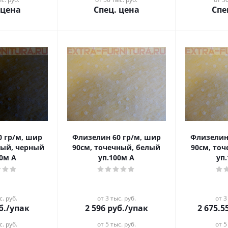
 цена
Спец. цена
Спе
0 гр/м, шир
Флизелин 60 гр/м, шир
Флизелин
ный, черный
90см, точечный, белый
90см, то
00м А
уп.100м А
уп
с. руб.
от 3 тыс. руб.
от 3
б.
/упак
2 596
руб.
/упак
2 675.5
с. руб.
от 5 тыс. руб.
от 5