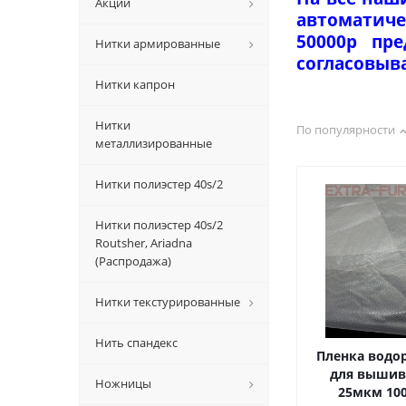
Акции
автоматиче
50000р пр
Нитки армированные
согласовыв
Нитки капрон
Нитки
По популярности
металлизированные
Нитки полиэстер 40s/2
Нитки полиэстер 40s/2
Routsher, Ariadna
(Распродажа)
Нитки текстурированные
Нить спандекс
Пленка водо
для вышив
Ножницы
25мкм 10