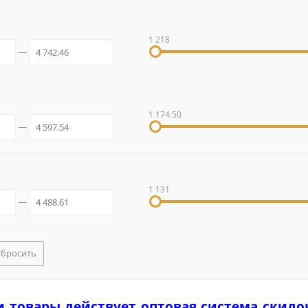
1 218
1 174.50
1 131
Сбросить
и товары действует оптовая система скидо