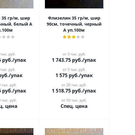
 35 гр/м, шир
Флизелин 35 гр/м, шир
ечный, белый А
90см, точечный, черный
п.100м
А уп.100м
 тыс. руб.
от 3 тыс. руб.
5
руб.
/упак
1 743.75
руб.
/упак
 тыс. руб.
от 5 тыс. руб.
руб.
/упак
1 575
руб.
/упак
 тыс. руб.
от 20 тыс. руб.
5
руб.
/упак
1 518.75
руб.
/упак
 тыс. руб.
от 50 тыс. руб.
ц. цена
Спец. цена