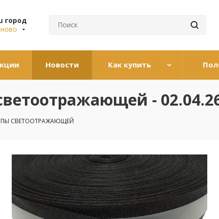
ш город
аново
кции
Новости
Как купить
Пол
светоотражающей - 02.04.2
ОПЫ СВЕТООТРАЖАЮЩЕЙ