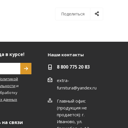
Поделиться
а в курсе!
Наши контакты
8 800 775 20 83
Политикой
extra-
льности
и
furnitura@yandex.ru
обработку
х данных
Главный офис
(продукция не
продается): г.
Иваново, ул.
 на связи