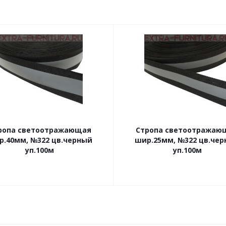
ропа светоотражающая
Стропа светоотражаю
р.40мм, №322 цв.черный
шир.25мм, №322 цв.че
уп.100м
уп.100м