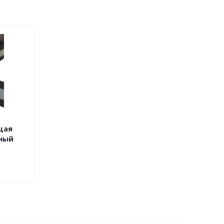
щая
рный