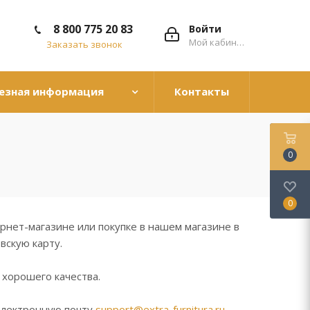
8 800 775 20 83
Войти
Мой кабинет
Заказать звонок
езная информация
Контакты
0
0
рнет-магазине или покупке в нашем магазине в
вскую карту.
 хорошего качества.
электронную почту
support@extra-furnitura.ru