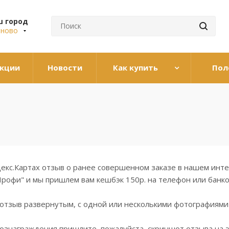
ш город
аново
кции
Новости
Как купить
Пол
екс.Картах отзыв о ранее совершенном заказе в нашем инте
рофи" и мы пришлем вам кешбэк 150р. на телефон или банко
 отзыв развернутым, с одной или несколькими фотографиями
вознаграждения пришлите, пожалуйста, скриншот отзыва на 