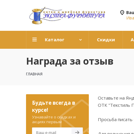
Ва
Ив
Каталог
Скидки
А
Награда за отзыв
ГЛАВНАЯ
Оставьте на Янд
Будьте всегда в
ОТК "Текстиль П
курсе!
Узнавайте о скидках и
Просьба писать
акциях первым
Для получения 